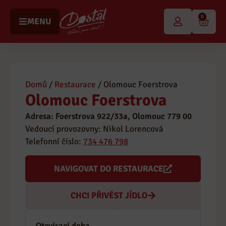
content
0
MENU
Domů
/
Restaurace
/ Olomouc Foerstrova
Olomouc Foerstrova
Adresa: Foerstrova 922/33a, Olomouc 779 00
Vedoucí provozovny: Nikol Lorencová
Telefonní číslo:
734 476 798
NAVIGOVAT DO RESTAURACE
CHCI PŘIVÉST JÍDLO
Otevírací doba