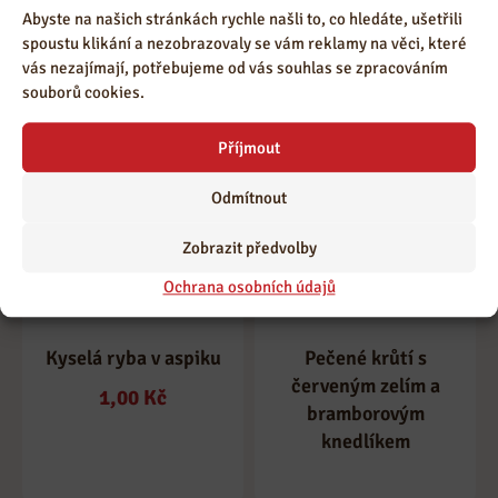
Abyste na našich stránkách rychle našli to, co hledáte, ušetřili
Čokoláda
Uzené výpečky s
spoustu klikání a nezobrazovaly se vám reklamy na věci, které
vás nezajímají, potřebujeme od vás souhlas se zpracováním
variací knedlíků
souborů cookies.
Příjmout
Odmítnout
Zobrazit předvolby
Ochrana osobních údajů
Kyselá ryba v aspiku
Pečené krůtí s
červeným zelím a
1,00
Kč
bramborovým
knedlíkem