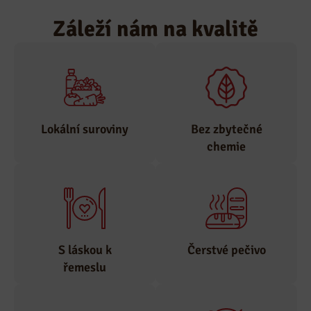
Záleží nám na kvalitě
Lokální suroviny
Bez zbytečné
chemie
Suroviny odebíráme
pouze od
Zastáváme tradiční
prověřených
výrobu, bez
lokálních
nepotřebné chemie.
S láskou k
Čerstvé pečivo
dodavatelů.
řemeslu