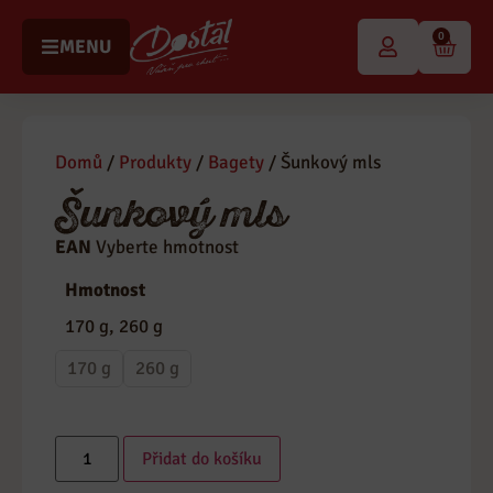
0
MENU
Domů
/
Produkty
/
Bagety
/ Šunkový mls
Šunkový mls
EAN
Vyberte hmotnost
Kategorie
Bagety
Hmotnost
170 g, 260 g
170 g
260 g
Přidat do košíku