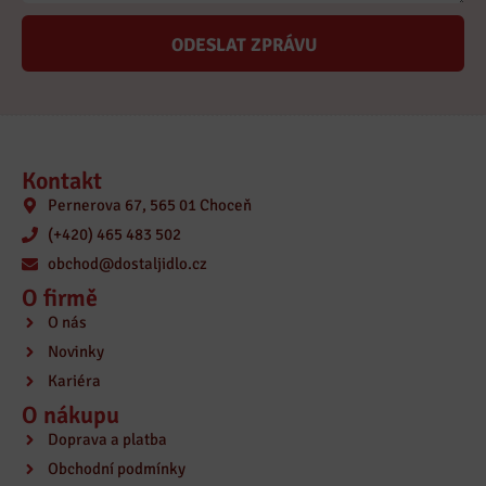
ODESLAT ZPRÁVU
Kontakt
Pernerova 67, 565 01 Choceň
(+420) 465 483 502
obchod@dostaljidlo.cz
O firmě
O nás
Novinky
Kariéra
O nákupu
Doprava a platba
Obchodní podmínky