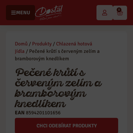
0
MENU
Domů
/
Produkty
/
Chlazená hotová
jídla
/ Pečené krůtí s červeným zelím a
bramborovým knedlíkem
Pečené krůtí s
červeným zelím a
bramborovým
knedlíkem
EAN
8594201101656
Kategorie
Chlazená hotová jídla
CHCI ODEBÍRAT PRODUKTY