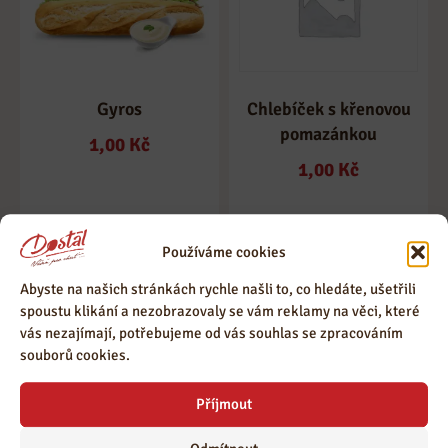
Gyros
Chlebíček s křenovou
pomazánkou
1,00
Kč
1,00
Kč
Používáme cookies
Abyste na našich stránkách rychle našli to, co hledáte, ušetřili
spoustu klikání a nezobrazovaly se vám reklamy na věci, které
vás nezajímají, potřebujeme od vás souhlas se zpracováním
souborů cookies.
Příjmout
Domácí knedlík
Chlebíček s