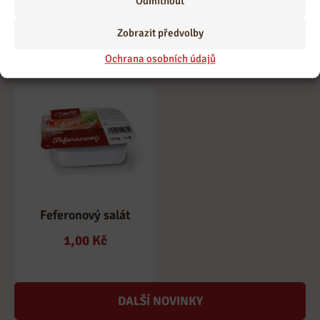
Odmítnout
hermelínem
1,00
Kč
1,00
Kč
Zobrazit předvolby
Ochrana osobních údajů
Feferonový salát
1,00
Kč
DALŠÍ NOVINKY