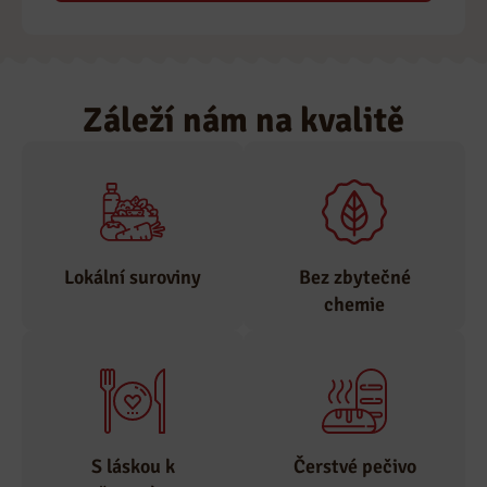
Záleží nám na kvalitě
Lokální suroviny
Bez zbytečné
chemie
Suroviny odebíráme
pouze od
Zastáváme tradiční
prověřených
výrobu, bez
lokálních
nepotřebné chemie.
S láskou k
Čerstvé pečivo
dodavatelů.