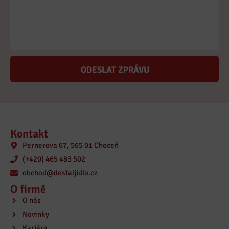
ODESLAT ZPRÁVU
Kontakt
Pernerova 67, 565 01 Choceň
(+420) 465 483 502
obchod@dostaljidlo.cz
O firmě
O nás
Novinky
Kariéra