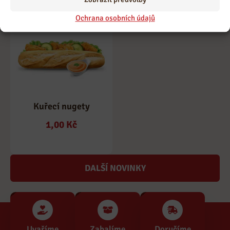
Ochrana osobních údajů
Kuřecí nugety
1,00
Kč
DALŠÍ NOVINKY
Uvaříme
Zabalíme
Doručíme