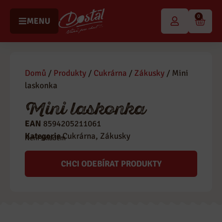
0
MENU
Domů
/
Produkty
/
Cukrárna
/
Zákusky
/ Mini
laskonka
Mini laskonka
EAN
8594205211061
Kategorie
Cukrárna
,
Zákusky
Není skladem
CHCI ODEBÍRAT PRODUKTY