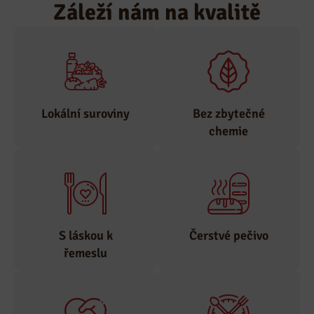
Záleží nám na kvalitě
Lokální suroviny
Bez zbytečné
chemie
Suroviny odebíráme
pouze od
Zastáváme tradiční
prověřených
výrobu, bez
lokálních
nepotřebné chemie.
S láskou k
Čerstvé pečivo
dodavatelů.
řemeslu
Věříme, že bez lásky
Kvalitní pečivo