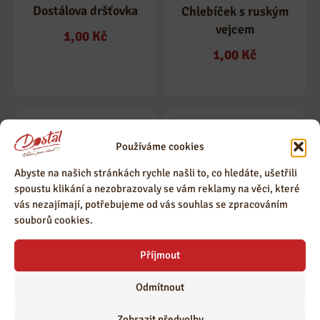
Dostálova dršťovka
Chlebíček s ruským
vejcem
1,00
Kč
1,00
Kč
Používáme cookies
Abyste na našich stránkách rychle našli to, co hledáte, ušetřili
spoustu klikání a nezobrazovaly se vám reklamy na věci, které
vás nezajímají, potřebujeme od vás souhlas se zpracováním
souborů cookies.
Chlebíček Choceňský –
Výpečky z bůčku se
Příjmout
DUO
zelím a knedlíkem
1,00
Kč
Odmítnout
Zobrazit předvolby