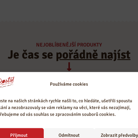
Kvalitní pečivo
Věříme, že bez lásky k
získáváme od
řemeslu a jídlu bychom
poctivých pekáren a
kvality nedosáhly.
pekařů.
NEJOBLÍBENĚJŠÍ PRODUKTY
Je čas se
pořádně najíst
Používáme cookies
ste na našich stránkách rychle našli to, co hledáte, ušetřili spoustu
kání a nezobrazovaly se vám reklamy na věci, které vás nezajímají,
řebujeme od vás souhlas se zpracováním souborů cookies.
Příjmout
Odmítnout
Zobrazit předvolby