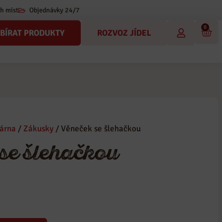
h míst
Objednávky 24/7
0
BÍRAT PRODUKTY
ROZVOZ JÍDEL
árna
/
Zákusky
/ Věneček se šlehačkou
se šlehačkou
kusky