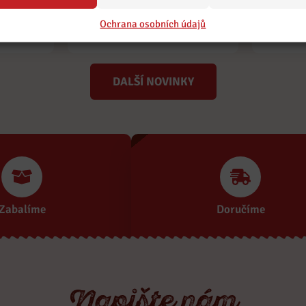
ožené
Špíz se šunkou a sýrem
Ochrana osobních údajů
DALŠÍ NOVINKY
Zabalíme
Doručíme
Napište nám