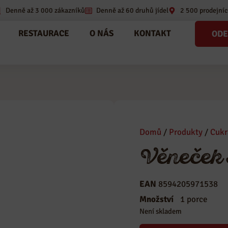
Denně až 3 000 zákazníků
Denně až 60 druhů jídel
2 500 prodejníc
RESTAURACE
O NÁS
KONTAKT
ODE
Domů
/
Produkty
/
Cukr
Věneček 
EAN
8594205971538
Kategorie
Cukrárna
,
Zá
Množství
1 porce
Není skladem