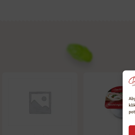
Suroviny odebíráme
Zastáváme tradiční
pouze od prověřených
výrobu, bez
lokálních dodavatelů.
nepotřebné chemie.
Aby
kli
pot