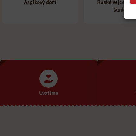
Ruské vejce obl
Aspikový dort
šunkou
Uvaříme