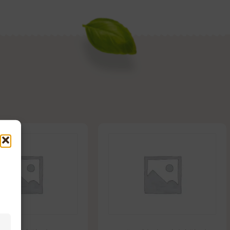
Každý den začínáme
Naše produkty pro Vás
přípravu našich
ručně připravují naši
pokrmů z nových
zkušení zaměstnanci.
čerstvých surovin.