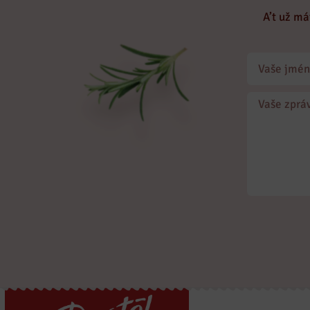
A’t už má