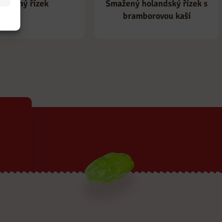
Vaječný řízek
Smažený holandský řízek s
bramborovou kaší