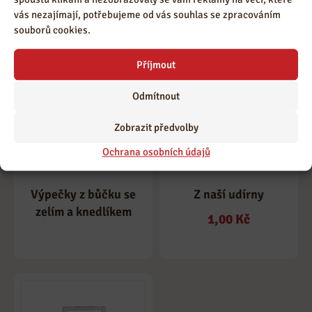
bramboráky
1,00
Kč
vás nezajímají, potřebujeme od vás souhlas se zpracováním
souborů cookies.
Příjmout
Odmítnout
Zobrazit předvolby
Ochrana osobních údajů
Z naší udírny
Výpečky z bůčku se
zelím a knedlíkem
1,00
Kč