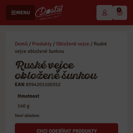
0
MENU
Domů
/
Produkty
/
Obložené vejce
/ Ruské
vejce obložené šunkou
Ruské vejce
obložené šunkou
EAN
8594201100352
Kategorie
Obložené vejce
Hmotnost
140 g
Není skladem
CHCI ODEBÍRAT PRODUKTY