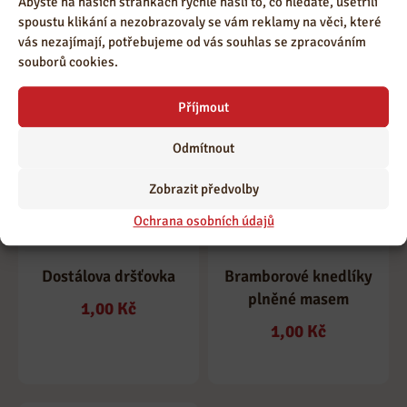
Abyste na našich stránkách rychle našli to, co hledáte, ušetřili
vejcem
1,00
Kč
spoustu klikání a nezobrazovaly se vám reklamy na věci, které
1,00
Kč
vás nezajímají, potřebujeme od vás souhlas se zpracováním
souborů cookies.
Příjmout
Odmítnout
Zobrazit předvolby
Ochrana osobních údajů
Dostálova dršťovka
Bramborové knedlíky
plněné masem
1,00
Kč
1,00
Kč