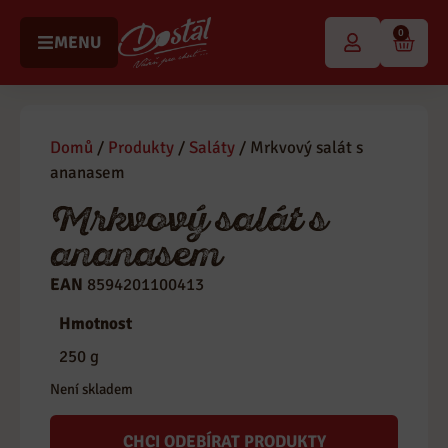
0
MENU
Domů
/
Produkty
/
Saláty
/ Mrkvový salát s
ananasem
Mrkvový salát s
ananasem
EAN
8594201100413
Kategorie
Saláty
Hmotnost
250 g
Není skladem
CHCI ODEBÍRAT PRODUKTY