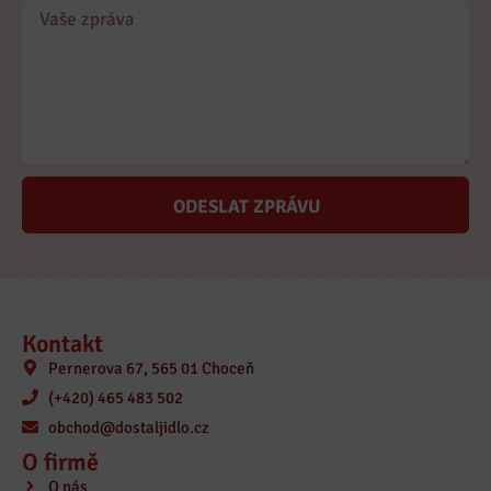
ODESLAT ZPRÁVU
Kontakt
Pernerova 67, 565 01 Choceň
(+420) 465 483 502
obchod@dostaljidlo.cz
O firmě
O nás