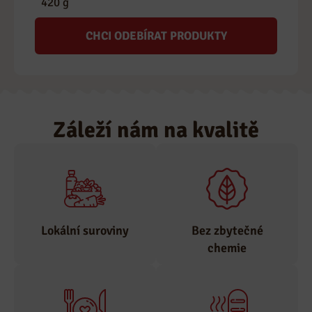
420 g
CHCI ODEBÍRAT PRODUKTY
Záleží nám na kvalitě
Lokální suroviny
Bez zbytečné
chemie
Suroviny odebíráme
pouze od
Zastáváme tradiční