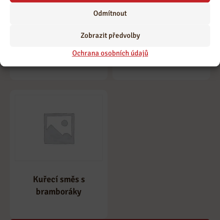
Odmítnout
Rumcajs salát
Vaječný řízek
Zobrazit předvolby
1,00
Kč
1,00
Kč
Ochrana osobních údajů
Kuřecí směs s
bramboráky