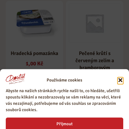
Hradecká pomazánka
Pečené krůtí s
červeným zelím a
1,00
Kč
bramborovým
knedlíkem
Používáme cookies
Abyste na našich stránkách rychle našli to, co hledáte, ušetřili
spoustu klikání a nezobrazovaly se vám reklamy na věci, které
vás nezajímají, potřebujeme od vás souhlas se zpracováním
souborů cookies.
Příjmout