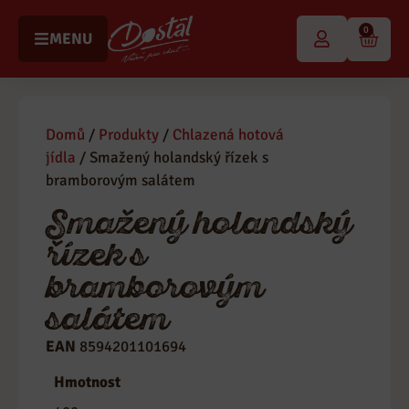
0
MENU
Domů
/
Produkty
/
Chlazená hotová
jídla
/ Smažený holandský řízek s
bramborovým salátem
Smažený holandský
řízek s
bramborovým
salátem
EAN
8594201101694
Kategorie
Chlazená hotová jídla
Hmotnost