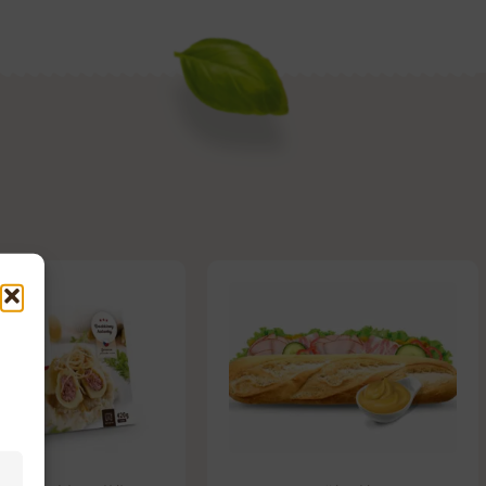
Každý den začínáme
Naše produkty pro Vás
přípravu našich
ručně připravují naši
pokrmů z nových
zkušení zaměstnanci.
čerstvých surovin.