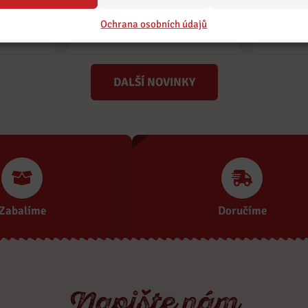
ty
Bram
Smažený sýr a opečený
p
brambor
Ochrana osobních údajů
DALŠÍ NOVINKY
Zabalíme
Doručíme
Napište nám