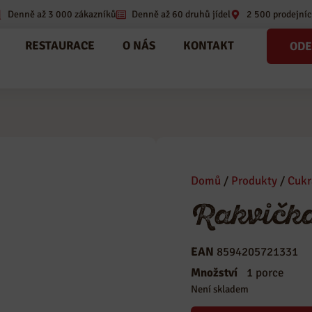
Denně až 3 000 zákazníků
Denně až 60 druhů jídel
2 500 prodejníc
RESTAURACE
O NÁS
KONTAKT
ODE
Domů
/
Produkty
/
Cukr
Rakvičk
EAN
8594205721331
Kategorie
Cukrárna
,
Zá
Množství
1 porce
Není skladem