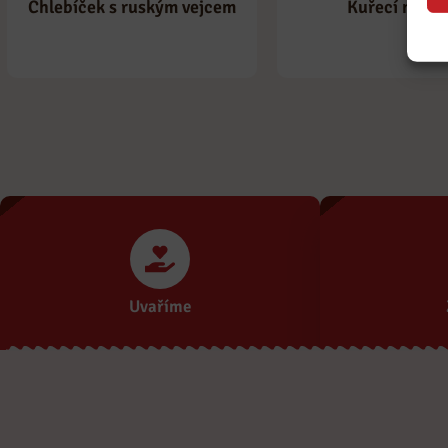
Kuřecí nuge
Chlebíček s ruským vejcem
Uvaříme