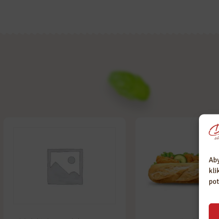
Suroviny odebíráme
Zastáváme tradiční
pouze od prověřených
výrobu, bez
lokálních dodavatelů.
nepotřebné chemie.
Aby
kli
pot