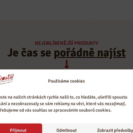
Kvalitní pečivo
Věříme, že bez lásky k
získáváme od
řemeslu a jídlu bychom
poctivých pekáren a
kvality nedosáhly.
pekařů.
NEJOBLÍBENĚJŠÍ PRODUKTY
Je čas se
pořádně najíst
Používáme cookies
ste na našich stránkách rychle našli to, co hledáte, ušetřili spoustu
kání a nezobrazovaly se vám reklamy na věci, které vás nezajímají,
řebujeme od vás souhlas se zpracováním souborů cookies.
Příjmout
Odmítnout
Zobrazit předvolby