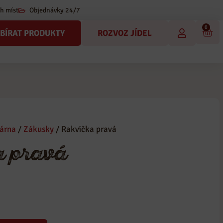
h míst
Objednávky 24/7
0
BÍRAT PRODUKTY
ROZVOZ JÍDEL
árna
/
Zákusky
/ Rakvička pravá
a pravá
kusky