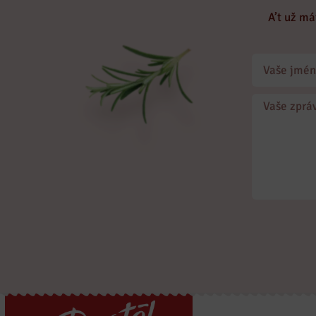
A’t už má