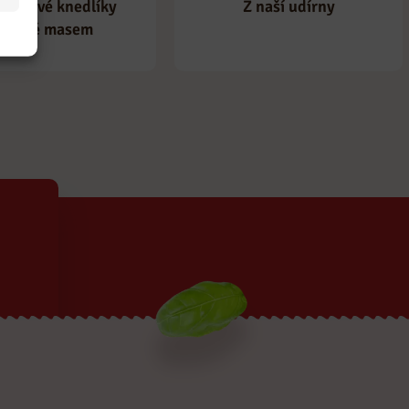
borové knedlíky
Z naší udírny
lněné masem